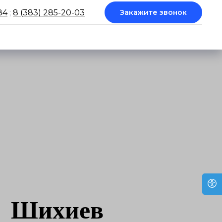
84
;
8 (383) 285-20-03
Закажите звонок
Шихиев