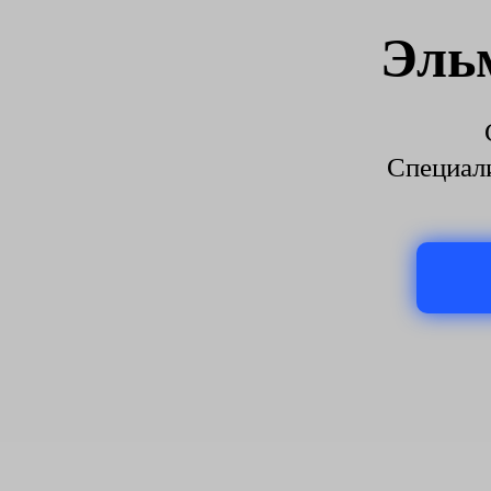
Эль
Специали