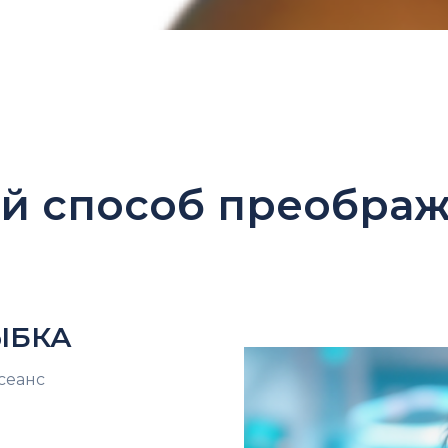
й способ преображ
ЫБКА
 сеанс