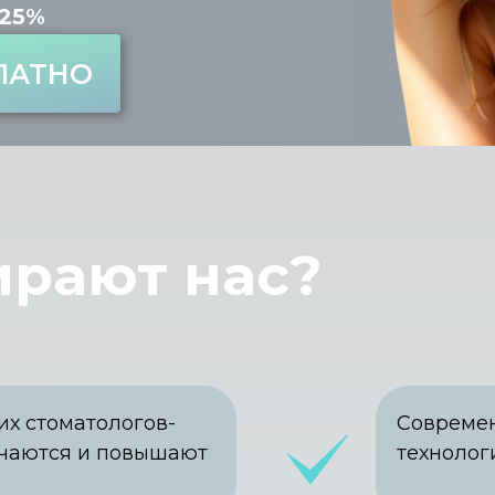
 25%
ЛАТНО
ирают нас?
их стоматологов-
Современ
учаются и повышают
технолог