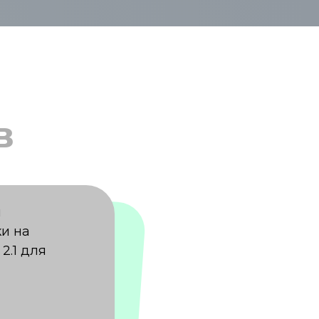
в
ы
и на
2.1 для