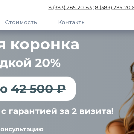
8 (383) 285-20-83
;
8 (383) 285-20-
Стоимость
Контакты
я коронка
идкой 20%
то
42 500 ₽
с гарантией за 2 визита!
консультацию