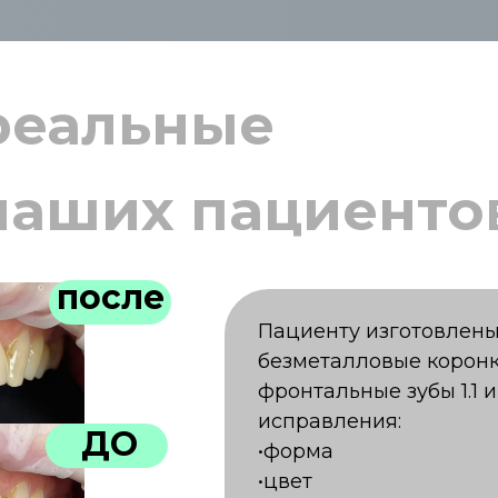
 реальные
наших пациенто
после
Пациенту изготовлен
безметалловые коронк
фронтальные зубы 1.1 и 
исправления:
ДО
•форма
•цвет