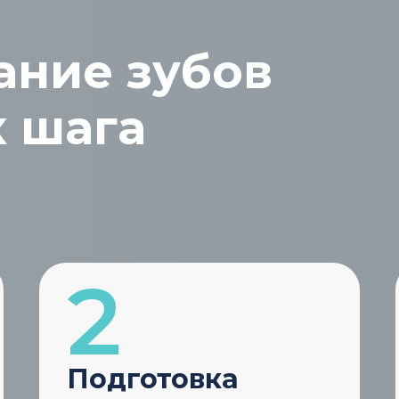
ание зубов
х шага
Подготовка