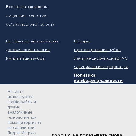
Все права защищены.
Лицензия Л041-01125-
54/00331832 от 31.05. 2019
Профессиональная чистка
Виниры
Детская стоматология
Протезирование зубов
Имплантация зубов
Лечение дисфункции ВНЧС
Официальная информация
Политика
конфиденциальности
На сайте
используются
cookie-файлы и
Вакансии
другие
Политика организации в
аналогичные
отношении обработки
технологии при
персональных данных
помощи сервисов
ООО"Пломба"
веб-аналитики
Instagram (принадлежит
Яндекс.Метрика.
Хорошо, не показывать снова
компании Meta, признанной