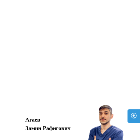
Агаев
Замин Рафигович